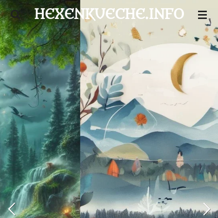
HEXENKUECHE.INFO
Zum
Hauptinhalt
springen