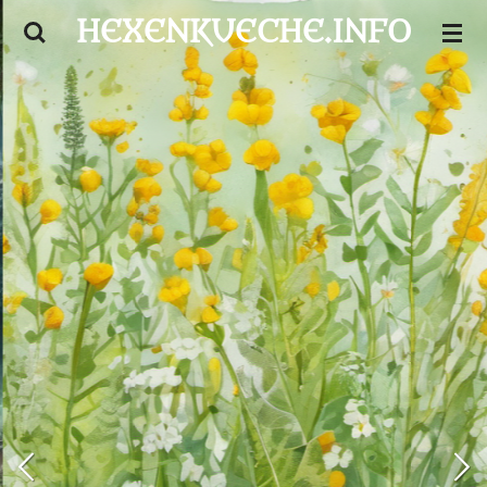
HEXENKUECHE.INFO
Zum
Hauptinhalt
springen