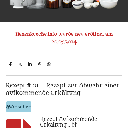
Hexenkueche.info wurde neu eröffnet am
20.05.2024
T
T
T
P
T
e
e
e
i
e
i
i
i
n
i
l
l
l
i
l
e
e
e
t
e
Rezept # 01 - Rezept zur Abwehr einer
n
n
n
n
aufkommende Erkältung
Ansehen
Rezept Aufkommende
Erkaltung Pdf