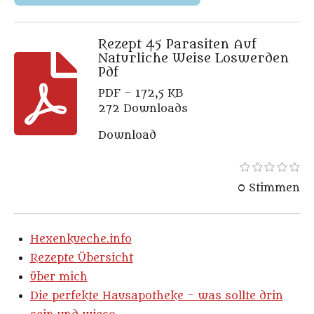
Rezept 45 Parasiten Auf
Naturliche Weise Loswerden
Pdf
PDF – 172,5 KB
272 Downloads
Download
1
2
3
4
5
B
B
S
S
S
S
S
e
e
0 Stimmen
t
t
t
t
t
w
e
e
e
e
e
e
w
r
r
r
r
r
r
n
n
n
n
n
e
t
e
e
e
e
Hexenkueche.info
u
r
n
Rezepte Übersicht
t
g
über mich
a
u
b
Die perfekte Hausapotheke - was sollte drin
n
s