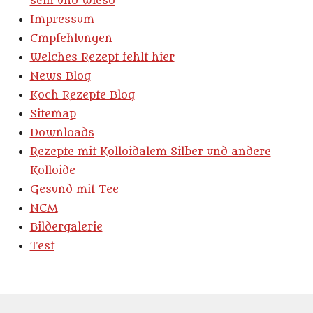
sein und wieso
e
g
n
Impressum
:
d
Empfehlungen
e
0
n
Welches Rezept fehlt hier
S
News Blog
t
Koch Rezepte Blog
e
Sitemap
r
Downloads
n
Rezepte mit Kolloidalem Silber und andere
e
Kolloide
Gesund mit Tee
NEM
Bildergalerie
Test