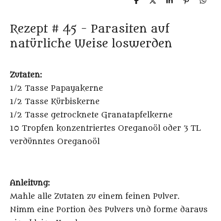
T
T
T
P
T
e
e
e
i
e
i
i
i
n
i
l
l
l
i
l
Rezept # 45 - Parasiten auf
e
e
e
t
e
n
n
n
n
natürliche Weise loswerden
Zutaten:
1/2 Tasse Papayakerne
1/2 Tasse Kürbiskerne
1/2 Tasse getrocknete Granatapfelkerne
10 Tropfen konzentriertes Oreganoöl oder 3 TL
verdünntes Oreganoöl
Anleitung:
Mahle alle Zutaten zu einem feinen Pulver.
Nimm eine Portion des Pulvers und forme daraus