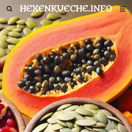
HEXENKUECHE.INFO
Zum
Hauptinhalt
springen