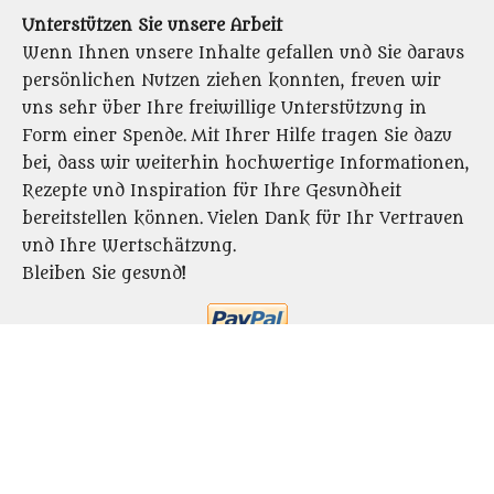
Unterstützen Sie unsere Arbeit
Wenn Ihnen unsere Inhalte gefallen und Sie daraus
persönlichen Nutzen ziehen konnten, freuen wir
uns sehr über Ihre freiwillige Unterstützung in
Form einer Spende. Mit Ihrer Hilfe tragen Sie dazu
bei, dass wir weiterhin hochwertige Informationen,
Rezepte und Inspiration für Ihre Gesundheit
bereitstellen können. Vielen Dank für Ihr Vertrauen
und Ihre Wertschätzung.
Bleiben Sie gesund!
T
T
T
P
T
e
e
e
i
e
© 2024 - 2026 Hexenkueche.info - Alte und neue
i
i
i
n
i
l
l
l
i
l
Rezepte zum Wohle der Gesundheit zum kostenlosen
e
e
e
t
e
Download
n
n
n
n