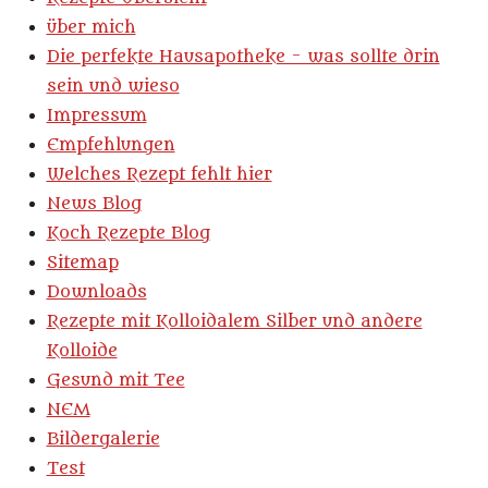
n
s
über mich
e
g
n
Die perfekte Hausapotheke - was sollte drin
:
d
sein und wieso
e
3
n
Impressum
.
Empfehlungen
6
Welches Rezept fehlt hier
6
News Blog
6
Koch Rezepte Blog
6
Sitemap
6
Downloads
6
Rezepte mit Kolloidalem Silber und andere
6
Kolloide
6
Gesund mit Tee
6
NEM
6
Bildergalerie
6
Test
6