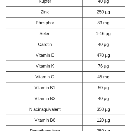
Kupfer
40 µg
Zink
250 µg
Phosphor
33 mg
Selen
1-16 µg
Carotin
40 µg
Vitamin E
470 µg
Vitamin K
76 µg
Vitamin C
45 mg
Vitamin B1
50 µg
Vitamin B2
40 µg
Niacinäquivalent
350 µg
Vitamin B6
120 µg
Pantothensäure
250 µg