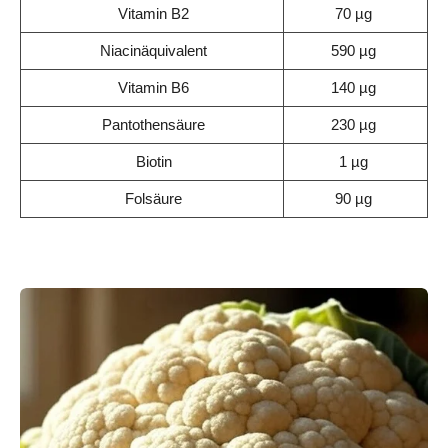
Vitamin B2
70 µg
Niacinäquivalent
590 µg
Vitamin B6
140 µg
Pantothensäure
230 µg
Biotin
1 µg
Folsäure
90 µg