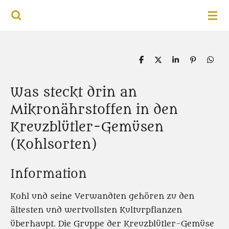
HEXENKUECHE.INFO
Zum
Hauptinhalt
springen
T
T
T
P
T
e
e
e
i
e
i
i
i
n
i
l
l
l
i
l
Was steckt drin an
e
e
e
t
e
n
n
n
n
Mikronährstoffen in den
Kreuzblütler-Gemüsen
(Kohlsorten)
Information
Kohl und seine Verwandten gehören zu den
ältesten und wertvollsten Kulturpflanzen
überhaupt. Die Gruppe der Kreuzblütler-Gemüse