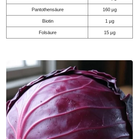
Pantothensäure
160 µg
Biotin
1 µg
Folsäure
15 µg