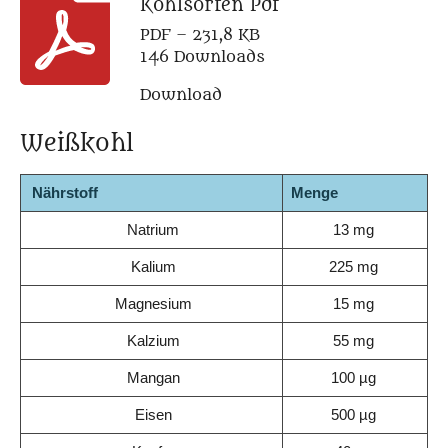
Kohlsorten Pdf
PDF – 231,8 KB
146 Downloads
Download
Weißkohl
Nährstoff
Menge
Natrium
13 mg
Kalium
225 mg
Magnesium
15 mg
Kalzium
55 mg
Mangan
100 µg
Eisen
500 µg