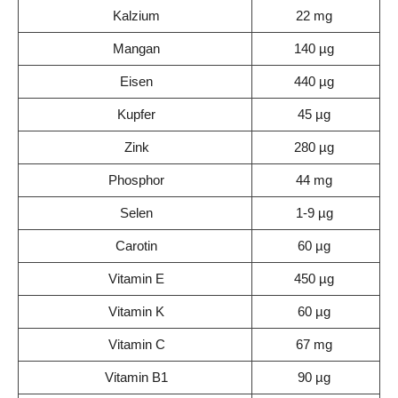
Kalzium
22 mg
Mangan
140 µg
Eisen
440 µg
Kupfer
45 µg
Zink
280 µg
Phosphor
44 mg
Selen
1-9 µg
Carotin
60 µg
Vitamin E
450 µg
Vitamin K
60 µg
Vitamin C
67 mg
Vitamin B1
90 µg