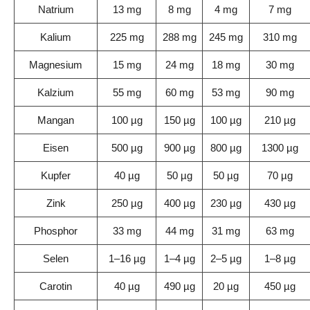
Natrium
13 mg
8 mg
4 mg
7 mg
Kalium
225 mg
288 mg
245 mg
310 mg
Magnesium
15 mg
24 mg
18 mg
30 mg
Kalzium
55 mg
60 mg
53 mg
90 mg
Mangan
100 µg
150 µg
100 µg
210 µg
Eisen
500 µg
900 µg
800 µg
1300 µg
Kupfer
40 µg
50 µg
50 µg
70 µg
Zink
250 µg
400 µg
230 µg
430 µg
Phosphor
33 mg
44 mg
31 mg
63 mg
Selen
1–16 µg
1–4 µg
2–5 µg
1–8 µg
Carotin
40 µg
490 µg
20 µg
450 µg