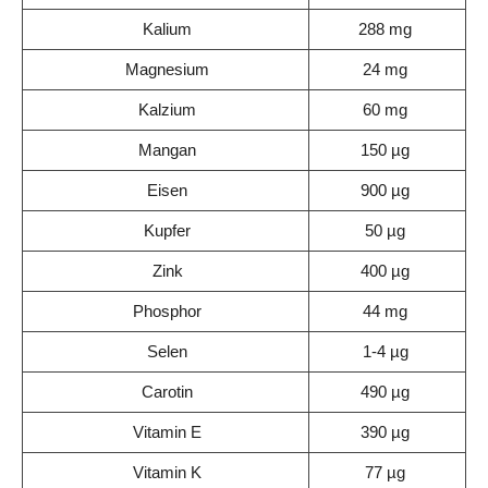
Kalium
288 mg
Magnesium
24 mg
Kalzium
60 mg
Mangan
150 µg
Eisen
900 µg
Kupfer
50 µg
Zink
400 µg
Phosphor
44 mg
Selen
1-4 µg
Carotin
490 µg
Vitamin E
390 µg
Vitamin K
77 µg