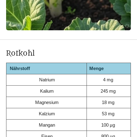
Rotkohl
Nährstoff
Menge
Natrium
4 mg
Kalium
245 mg
Magnesium
18 mg
Kalzium
53 mg
Mangan
100 µg
Eisen
800 µg