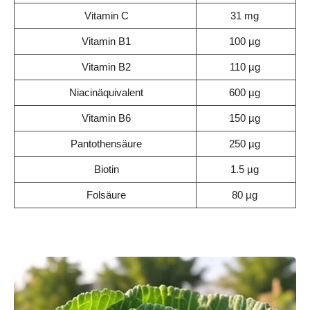
Vitamin C
31 mg
Vitamin B1
100 µg
Vitamin B2
110 µg
Niacinäquivalent
600 µg
Vitamin B6
150 µg
Pantothensäure
250 µg
Biotin
1.5 µg
Folsäure
80 µg