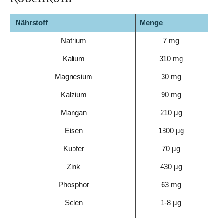
Nährstoff
Menge
Natrium
7 mg
Kalium
310 mg
Magnesium
30 mg
Kalzium
90 mg
Mangan
210 µg
Eisen
1300 µg
Kupfer
70 µg
Zink
430 µg
Phosphor
63 mg
Selen
1-8 µg