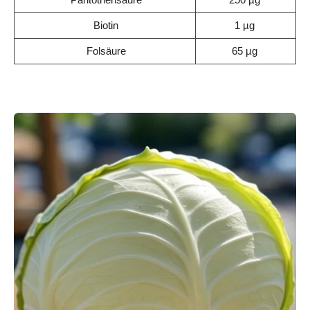
Biotin
1 µg
Folsäure
65 µg