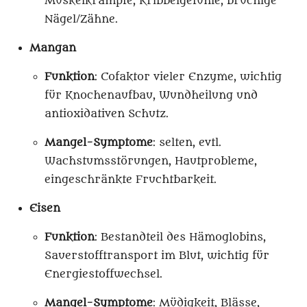
Muskelkrämpfe, Kribbelgefühle, brüchige
Nägel/Zähne.
Mangan
Funktion
: Cofaktor vieler Enzyme, wichtig
für Knochenaufbau, Wundheilung und
antioxidativen Schutz.
Mangel-Symptome
: selten, evtl.
Wachstumsstörungen, Hautprobleme,
eingeschränkte Fruchtbarkeit.
Eisen
Funktion
: Bestandteil des Hämoglobins,
Sauerstofftransport im Blut, wichtig für
Energiestoffwechsel.
Mangel-Symptome
: Müdigkeit, Blässe,