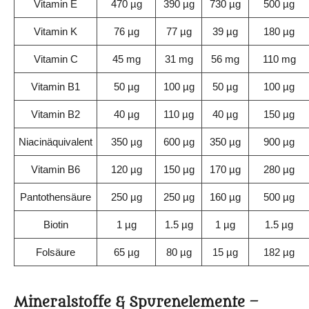
Vitamin E
470 µg
390 µg
730 µg
500 µg
Vitamin K
76 µg
77 µg
39 µg
180 µg
Vitamin C
45 mg
31 mg
56 mg
110 mg
Vitamin B1
50 µg
100 µg
50 µg
100 µg
Vitamin B2
40 µg
110 µg
40 µg
150 µg
Niacinäquivalent
350 µg
600 µg
350 µg
900 µg
Vitamin B6
120 µg
150 µg
170 µg
280 µg
Pantothensäure
250 µg
250 µg
160 µg
500 µg
Biotin
1 µg
1.5 µg
1 µg
1.5 µg
Folsäure
65 µg
80 µg
15 µg
182 µg
Mineralstoffe & Spurenelemente –