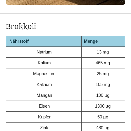
Brokkoli
Nährstoff
Menge
Natrium
13 mg
Kalium
465 mg
Magnesium
25 mg
Kalzium
105 mg
Mangan
190 µg
Eisen
1300 µg
Kupfer
60 µg
Zink
480 µg