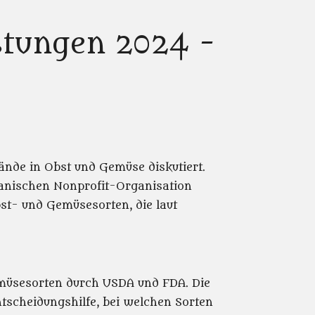
e
e
e
i
i
i
i
n
l
l
l
i
astungen 2024 -
e
e
e
t
n
n
n
ände in Obst und Gemüse diskutiert.
kanischen Nonprofit-Organisation
bst- und Gemüsesorten, die laut
emüsesorten durch USDA und FDA. Die
Entscheidungshilfe, bei welchen Sorten