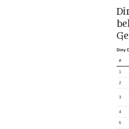
Di
be
Ge
Dirty
#
1
2
3
4
5