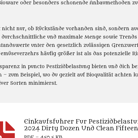
f Bioware oder besonders schonende Anbaumethoden zu 
 nicht nur, ob Rückstände vorhanden sind, sondern auc
ie durchschnittliche und maximale Menge sowie Trends 
kstandswerte unter den gesetzlich zulässigen Grenzwer
müseverzehrs häufig größer ist als das potenzielle Ri
sparenz in puncto Pestizidbelastung bieten und dich be
 – zum Beispiel, wo du gezielt auf Bioqualität achten
ver Sorten minimierst.
Einkaufsfuhrer Fur Pestizidbelast
2024 Dirty Dozen Und Clean Fifteen
PDF – 450,5 KB