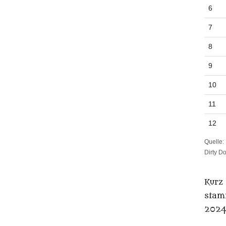
6
7
8
9
10
11
12
Quelle:
Dirty D
Kurz 
stam
2024