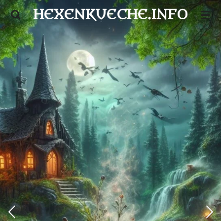
HEXENKUECHE.INFO
Zum
Hauptinhalt
springen