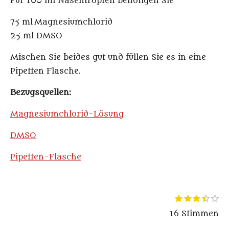
Für 100 ml Nasentropfen benötigen Sie
75 ml
Magnesiumchlorid
25 ml DMSO
Mischen Sie beides gut und füllen Sie es in eine
Pipetten Flasche.
Bezugsquellen:
Magnesiumchlorid-Lösung
DMSO
Pipetten-Flasche
1
2
3
4
5
B
B
S
S
S
S
S
e
e
16 Stimmen
t
t
t
t
t
w
e
e
e
e
e
e
w