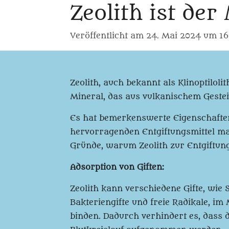
Zeolith ist der
Veröffentlicht am 24. Mai 2024 um 16
Zeolith, auch bekannt als Klinoptilolith
Mineral, das aus vulkanischem Geste
Es hat bemerkenswerte Eigenschaften
hervorragenden Entgiftungsmittel mac
Gründe, warum Zeolith zur Entgiftung
Adsorption von Giften:
Zeolith kann verschiedene Gifte, wie
Bakteriengifte und freie Radikale, 
binden. Dadurch verhindert es, dass 