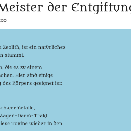
 Meister der Entgiftun
:00
 Zeolith, ist ein natürliches
in stammt.
, die es zu einem
hen. Hier sind einige
 des Körpers geeignet ist:
 Schwermetalle,
im Magen-Darm-Trakt
diese Toxine wieder in den