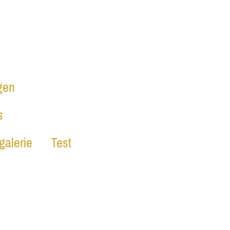
gen
s
galerie
Test